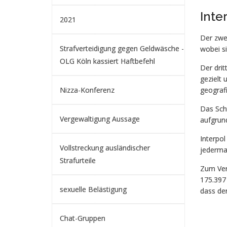
Inte
2021
Der zwei
Strafverteidigung gegen Geldwäsche -
wobei si
OLG Köln kassiert Haftbefehl
Der dri
gezielt 
Nizza-Konferenz
geograf
Das Sch
Vergewaltigung Aussage
aufgrund
Interpol
Vollstreckung ausländischer
jederma
Strafurteile
Zum Ver
175.397
sexuelle Belästigung
dass der
Chat-Gruppen