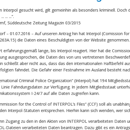
 Interpol gesucht wird, gilt gemeinhin als besonders kriminell. Doch 
... ... ...“.
mf, Süddeutsche Zeitung Magazin 03/2015
rf – 01.07.2016 – Auf unseren Antrag hin hat Interpol (Comission for t
 263A.15) die Daten eines Beschuldigten von der Website genommen.
t erfahrungsgemäß lange, bis Interpol reagiert. Hier hat die Comission 
ung ausgesprochen, die Daten des von uns vertretenen Beschwerdefüh
in schließt aber nicht aus, dass das den internationalen Haftbefehl au
folgten fahndet. Die Gefahr einer Festnahme im Ausland besteht nach
ernational Criminal Police Organization“ (Interpol) hat 194 Mitgliedss
r Linie Fahndungsdaten zur Verfügung. In jedem Mitgliedsstaat unterhä
kationssystem I-24/7 auf alle Daten zugreifen kann.
mission for the Control of INTERPOL’s Files“ (CCF) soll als unabhäng
en Interpol-Statuten entsprechen. Hierhin kann sich wenden, wer sic
ann Zugang zu den in den Akten von INTERPOL verarbeiteten Daten un
L-Dateien verarbeiteten Daten beantragen. Dazu gibt es ein Antrag