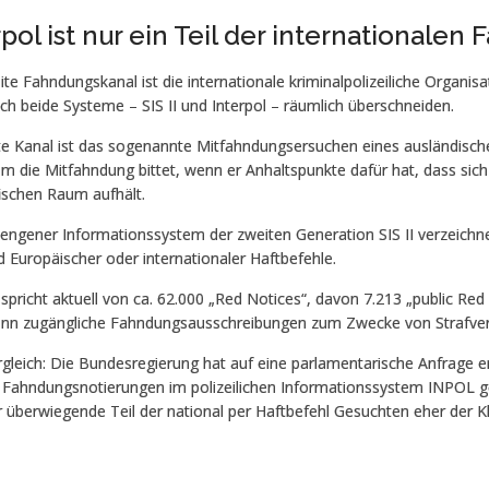
rpol ist nur ein Teil der internationalen
te Fahndungskanal ist die internationale kriminalpolizeiliche Organisat
ch beide Systeme – SIS II und Interpol – räumlich überschneiden.
tte Kanal ist das sogenannte Mitfahndungsersuchen eines ausländisch
um die Mitfahndung bittet, wenn er Anhaltspunkte dafür hat, dass si
ischen Raum aufhält.
engener Informationssystem der zweiten Generation SIS II verzeichne
 Europäischer oder internationaler Haftbefehle.
 spricht aktuell von ca. 62.000 „Red Notices“, davon 7.213 „public Red
nn zugängliche Fahndungsausschreibungen zum Zwecke von Strafverfo
gleich: Die Bundesregierung hat auf eine parlamentarische Anfrage e
 Fahndungsnotierungen im polizeilichen Informationssystem INPOL g
 überwiegende Teil der national per Haftbefehl Gesuchten eher der Kle