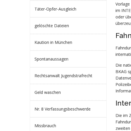
Vorlage
Täter-Opfer-Ausgleich
im INTER
oder übe
überzeu
gelöschte Dateien
Fahn
Kaution in München
Fahndun
interna
Spontanaussagen
Die nati
BKAG sp
Rechtsanwalt Jugendstrafrecht
Datenve
Polizeib
Informa
Geld waschen
Inte
Nr. 8 Verfassungsbeschwerde
Die im 
Fahndun
Missbrauch
zweiten 