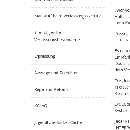
„Wer von
Maulwurf beim Verfassungssschutz
Haft ... ... 
Lena Ka
9. erfolgreiche
Düsseldo
Verfassungsbeschwerde
CCF / R
Es dauer
Erpressung
Empfehl
Das alle
dem Ver
Aussage und Tatrichter
Die „Int
in erste
Reparatur Reform
Kommuni
Die „Com
KCanG
System d
Jeder k
Jugendliche Sticker Cache
INTERPO