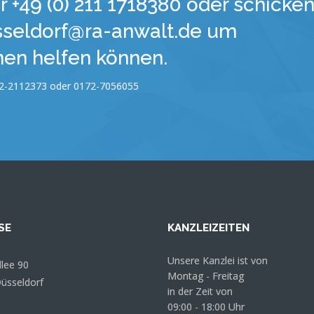
er +49 (0) 211 1718380 oder schicke
esseldorf@ra-anwalt.de um
nen helfen können.
0172-2112373 oder 0172-7056055
SE
KANZLEIZEITEN
Unsere Kanzlei ist von
llee 90
Montag - Freitag
üsseldorf
in der Zeit von
09:00 - 18:00 Uhr