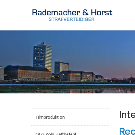
Int
Filmproduktion
Rec
OLG Köln Haftbefehl