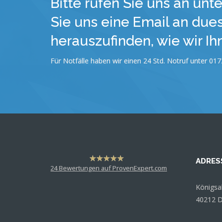
Bitte rufen Sie uns an unt
Sie uns eine Email an du
herauszufinden, wie wir Ih
Für Notfälle haben wir einen 24 Std. Notruf unter 
ADRES
hat
4,63
24
Bewertungen auf ProvenExpert.com
von
5
Sternen
Königsa
Dr. Martin Rademacher
40212 D
Anonym