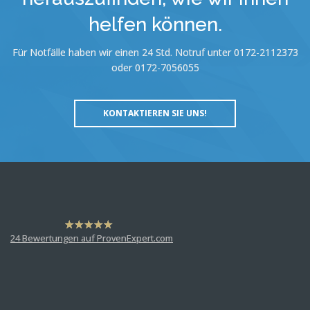
helfen können.
Für Notfälle haben wir einen 24 Std. Notruf unter 0172-2112373
oder 0172-7056055
KONTAKTIEREN SIE UNS!
hat
4,63
24
Bewertungen auf ProvenExpert.com
von
5
Sternen
Dr. Martin Rademacher
Anonym