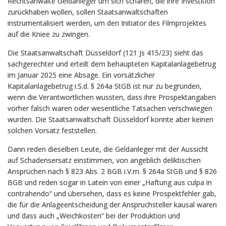
Rechtsanwälte Geldanleger um sich scharen, die ihre Investition
zurückhaben wollen, sollen Staatsanwaltschaften
instrumentalisiert werden, um den Initiator des Filmprojektes
auf die Kniee zu zwingen.
Die Staatsanwaltschaft Düsseldorf (121 Js 415/23) sieht das
sachgerechter und erteilt dem behaupteten Kapitalanlagebetrug
im Januar 2025 eine Absage. Ein vorsätzlicher
Kapitalanlagebetrug i.S.d. § 264a StGB ist nur zu begründen,
wenn die Verantwortlichen wussten, dass ihre Prospektangaben
vorher falsch waren oder wesentliche Tatsachen verschwiegen
wurden. Die Staatsanwaltschaft Düsseldorf konnte aber keinen
solchen Vorsatz feststellen.
Dann reden dieselben Leute, die Geldanleger mit der Aussicht
auf Schadensersatz einstimmen, von angeblich deliktischen
Ansprüchen nach § 823 Abs. 2 BGB i.V.m. § 264a StGB und § 826
BGB und reden sogar in Latein von einer „Haftung aus culpa in
contrahendo“ und übersehen, dass es keine Prospektfehler gab,
die für die Anlageentscheidung der Anspruchsteller kausal waren
und dass auch „Weichkosten“ bei der Produktion und