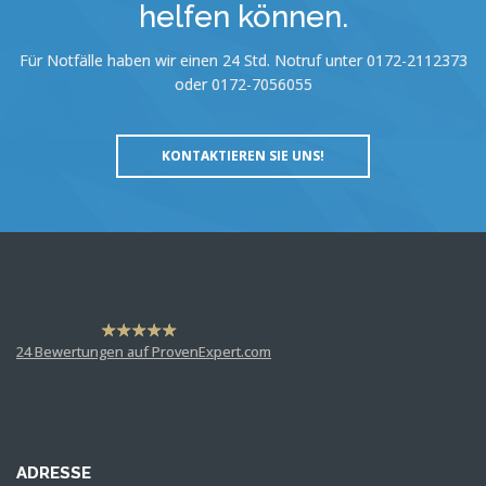
helfen können.
Für Notfälle haben wir einen 24 Std. Notruf unter 0172-2112373
oder 0172-7056055
KONTAKTIEREN SIE UNS!
hat
4,63
24
Bewertungen auf ProvenExpert.com
von
5
Sternen
Dr. Martin Rademacher
Anonym
ADRESSE