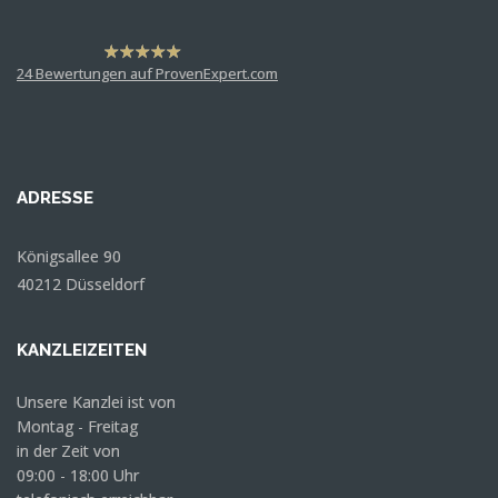
hat
4,63
24
Bewertungen auf ProvenExpert.com
von
5
Sternen
Dr. Martin Rademacher
Anonym
ADRESSE
Königsallee 90
40212 Düsseldorf
KANZLEIZEITEN
Unsere Kanzlei ist von
Montag - Freitag
in der Zeit von
09:00 - 18:00 Uhr