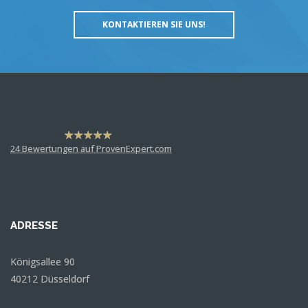
KONTAKTIEREN SIE UNS!
hat
4,63
24
Bewertungen auf ProvenExpert.com
von
5
Sternen
Dr. Martin Rademacher
Anonym
ADRESSE
Königsallee 90
40212 Düsseldorf