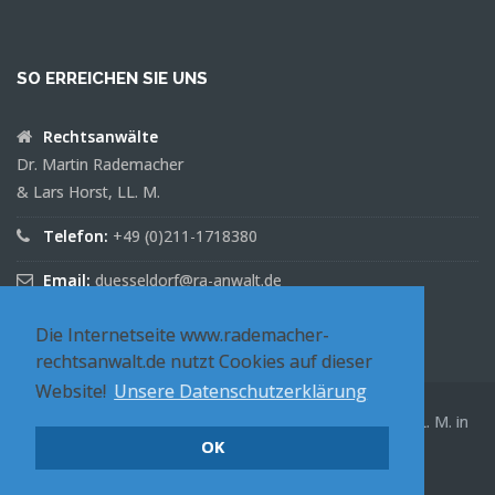
SO ERREICHEN SIE UNS
Rechtsanwälte
Dr. Martin Rademacher
& Lars Horst, LL. M.
Telefon:
+49 (0)211-1718380
Email:
duesseldorf@ra-anwalt.de
Die Internetseite www.rademacher-
rechtsanwalt.de nutzt Cookies auf dieser
Website!
Unsere Datenschutzerklärung
Rechtsanwälte Dr. Martin Rademacher & Lars Horst, LL. M. in
Düsseldorf
OK
Datenschutzhinweis
Impressum