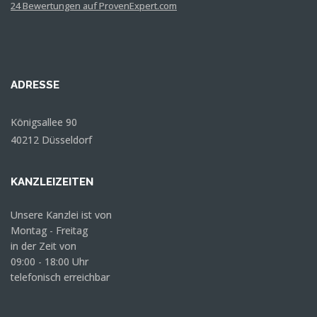
hat
4,63
24
Bewertungen auf ProvenExpert.com
von
5
Sternen
Dr. Martin Rademacher
Anonym
ADRESSE
Königsallee 90
40212 Düsseldorf
KANZLEIZEITEN
Unsere Kanzlei ist von
Montag - Freitag
in der Zeit von
09:00 - 18:00 Uhr
telefonisch erreichbar