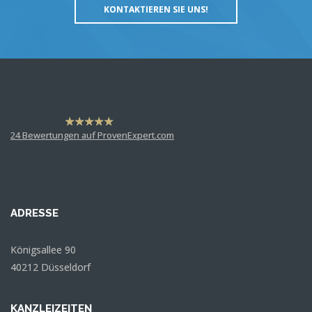
KONTAKTIEREN SIE UNS!
hat
4,63
24
Bewertungen auf ProvenExpert.com
von
5
Sternen
Dr. Martin Rademacher
Anonym
ADRESSE
Königsallee 90
40212 Düsseldorf
KANZLEIZEITEN